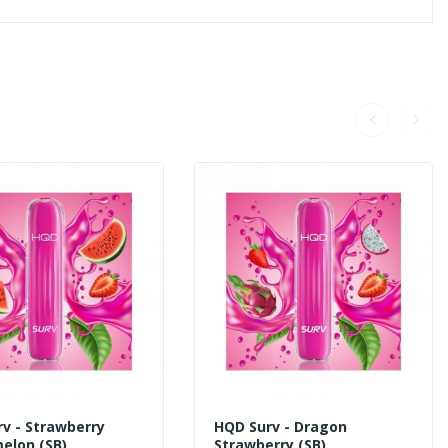
v - Strawberry
HQD Surv - Dragon
elon (SB)
Strawberry (SB)