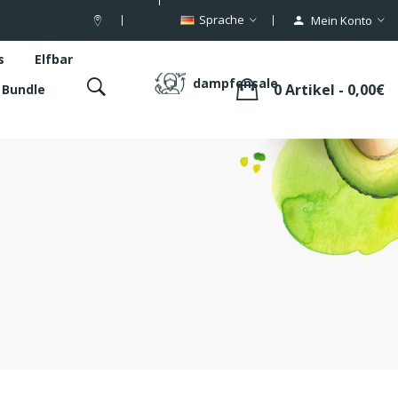
Sprache
Mein Konto
s
Elfbar
dampfensale
0 Artikel - 0,00€
s Bundle