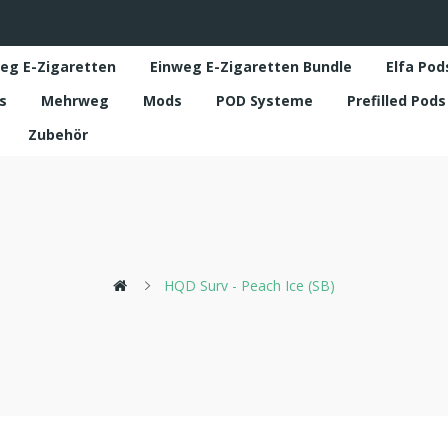
eg E-Zigaretten
Einweg E-Zigaretten Bundle
Elfa Pod
s
Mehrweg
Mods
POD Systeme
Prefilled Pod
Zubehör
HQD Surv - Peach Ice (SB)