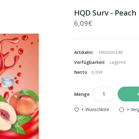
HQD Surv - Peach I
6,09€
Artikelnr.
M00000348
Verfügbarkeit
Lagernd
Netto
6,09€
Menge
+ Wunschliste
+ Verg