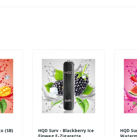
o (SB)
HQD Surv - Blackberry Ice
HQD Sur
Einweg E-Zigarette
Waterm