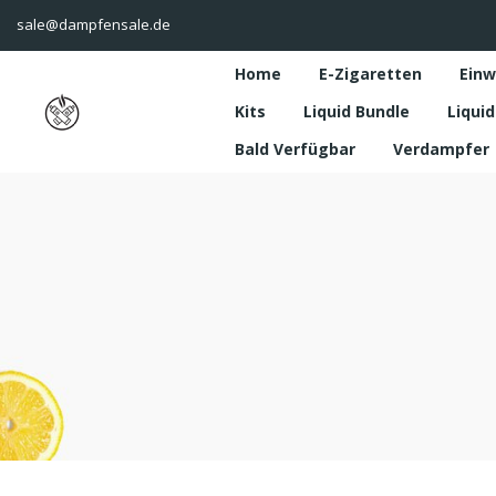
sale@dampfensale.de
Home
E-Zigaretten
Einw
Kits
Liquid Bundle
Liquid
Bald Verfügbar
Verdampfer