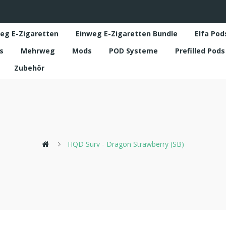
eg E-Zigaretten
Einweg E-Zigaretten Bundle
Elfa Pod
s
Mehrweg
Mods
POD Systeme
Prefilled Pod
Zubehör
HQD Surv - Dragon Strawberry (SB)