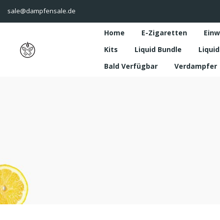
sale@dampfensale.de
Home
E-Zigaretten
Einw
Kits
Liquid Bundle
Liquid
Bald Verfügbar
Verdampfer