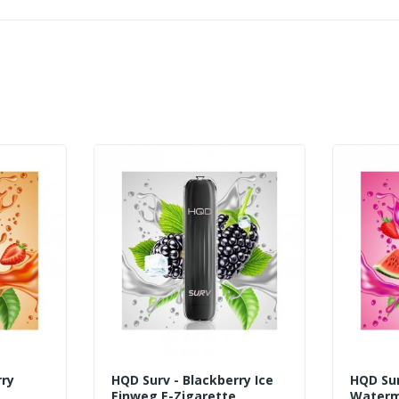
rry
HQD Surv - Blackberry Ice
HQD Sur
Einweg E-Zigarette
Waterm