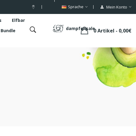
Sprache
Mein Konto
s
Elfbar
dampfensale
0 Artikel - 0,00€
s Bundle