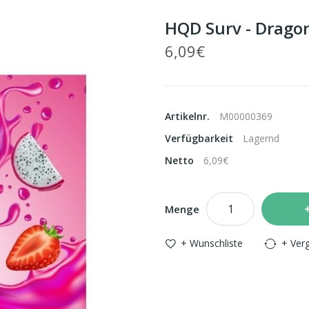
HQD Surv - Dragon
6,09€
Artikelnr.
M00000369
Verfügbarkeit
Lagernd
Netto
6,09€
Menge
+ Wunschliste
+ Verg