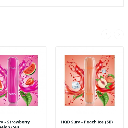
v - Strawberry
HQD Surv - Peach Ice (SB)
elon (SB)