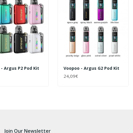
- Argus P2 Pod Kit
Voopoo - Argus G2 Pod Kit
24,09€
ENKORB
+ WARENKORB
Join Our Newsletter