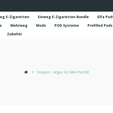
eg E-Zigaretten
Einweg E-Zigaretten Bundle
Elfa Pod
s
Mehrweg
Mods
POD Systeme
Prefilled Pod
Zubehör
Voopoo - Argus G2 Mini Pod Kit