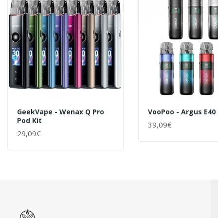
GeekVape - Wenax Q Pro
VooPoo - Argus E40 
Pod Kit
39,09€
+ WARENKORB
29,09€
+ WARENKORB