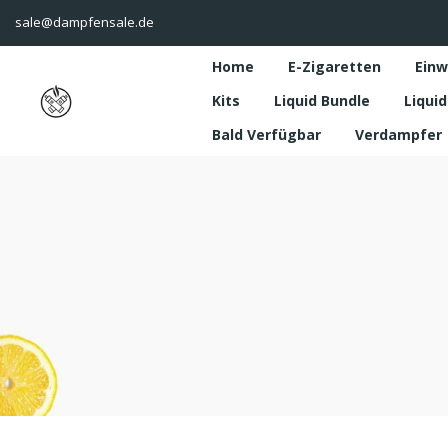
sale@dampfensale.de
Home
E-Zigaretten
Einw
Kits
Liquid Bundle
Liquid
Bald Verfügbar
Verdampfer