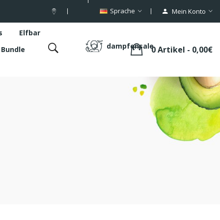
Sprache
Mein Konto
s
Elfbar
dampfensale
0 Artikel - 0,00€
s Bundle