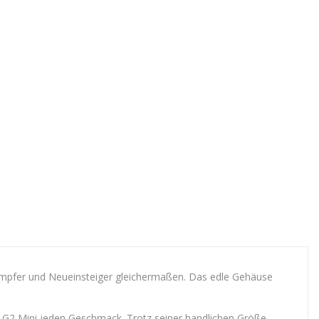
 Dampfer und Neueinsteiger gleichermaßen. Das edle Gehäuse
das G2 Mini jeden Geschmack. Trotz seiner handlichen Größe