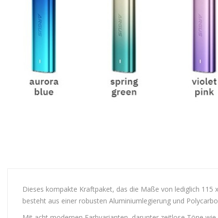
Dieses kompakte Kraftpaket, das die Maße von lediglich 115 x
besteht aus einer robusten Aluminiumlegierung und Polycarbo
Mit acht modernen Farbvarianten, darunter zeitlose Töne wie „