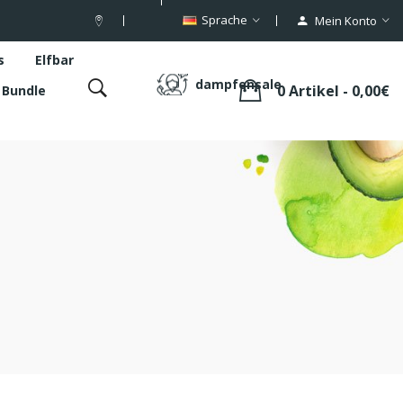
Sprache
Mein Konto
s
Elfbar
dampfensale
0 Artikel - 0,00€
s Bundle